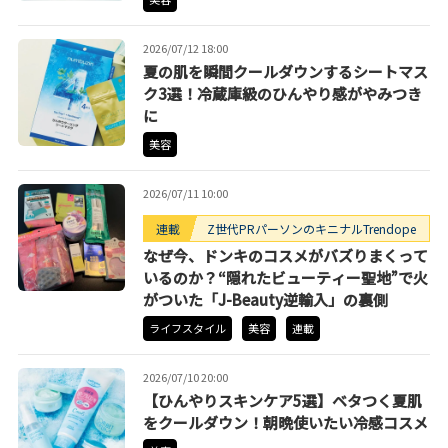
2026/07/12 18:00
夏の肌を瞬間クールダウンするシートマス
ク3選！冷蔵庫級のひんやり感がやみつき
に
美容
2026/07/11 10:00
連載
Z世代PRパーソンのキニナルTrendope
なぜ今、ドンキのコスメがバズりまくって
いるのか？“隠れたビューティー聖地”で火
がついた「J-Beauty逆輸入」の裏側
ライフスタイル
美容
連載
2026/07/10 20:00
【ひんやりスキンケア5選】ベタつく夏肌
をクールダウン！朝晩使いたい冷感コスメ