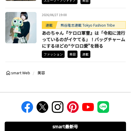
スポーツ・アウトドア
美容
2026/06/27 19:00
連載
熊谷隆志連載 Tokyo Fashion Tribe
あのちゃん『ケロロ軍曹』は「令和に流行
っているのがイケてる」！バッグチャーム
にするほどの“ケロロ愛”を語る
ファッション
美容
連載
smart Web
美容
smart最新号