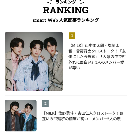
ランキング
RANKING
人気記事ランキング
smart Web
【M!LK】山中柔太朗・塩﨑太
智・曽野舜太クロストーク！「友
達にしたら最高」「人類の中で桁
外れに面白い」3人のメンバー愛
が尊い
【M!LK】佐野勇斗・吉田仁人クロストーク！お
互いの"取説"の精度が高い…メンバー5人の現在
地も語る