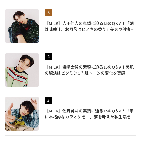
【M!LK】吉田仁人の素顔に迫る15のQ＆A！「朝
は味噌汁、お風呂はヒノキの香り」美容や健康習
慣を明かす
【M!LK】塩﨑太智の素顔に迫る15のQ＆A！美肌
の秘訣はビタミンC？肌トーンの変化を実感
【M!LK】佐野勇斗の素顔に迫る15のQ＆A！「家
に本格的なカラオケを…」夢を叶えた私生活を公
開