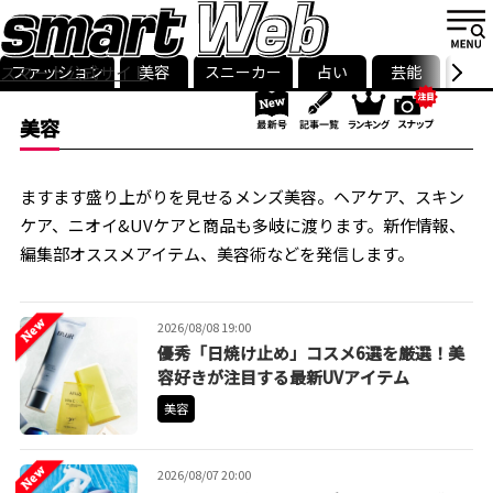
ファッション
美容
スニーカー
占い
芸能
グル
スマート公式サイト
ストリ
smart最新号
記事一覧
ランキング
美容
ますます盛り上がりを見せるメンズ美容。ヘアケア、スキン
ケア、ニオイ&UVケアと商品も多岐に渡ります。新作情報、
編集部オススメアイテム、美容術などを発信します。
2026/08/08 19:00
優秀「日焼け止め」コスメ6選を厳選！美
容好きが注目する最新UVアイテム
美容
2026/08/07 20:00