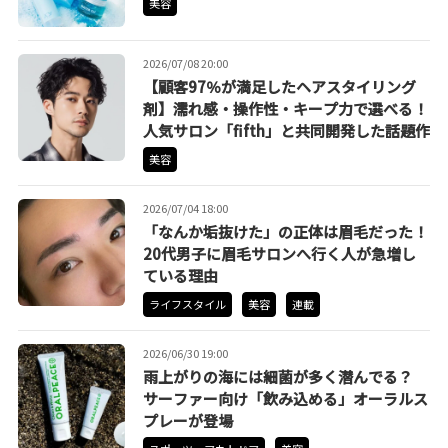
美容
2026/07/08 20:00
【顧客97％が満足したヘアスタイリング
剤】濡れ感・操作性・キープ力で選べる！
人気サロン「fifth」と共同開発した話題作
美容
2026/07/04 18:00
「なんか垢抜けた」の正体は眉毛だった！
20代男子に眉毛サロンへ行く人が急増し
ている理由
ライフスタイル
美容
連載
2026/06/30 19:00
雨上がりの海には細菌が多く潜んでる？
サーファー向け「飲み込める」オーラルス
プレーが登場