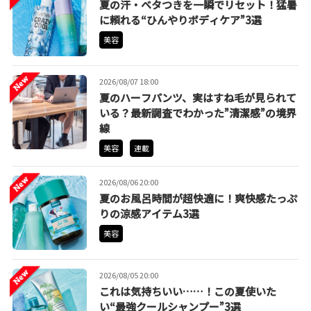
夏の汗・ベタつきを一瞬でリセット！猛暑
に頼れる“ひんやりボディケア”3選
美容
2026/08/07 18:00
夏のハーフパンツ、実はすね毛が見られて
いる？最新調査でわかった”清潔感”の境界
線
美容
連載
2026/08/06 20:00
夏のお風呂時間が超快適に！爽快感たっぷ
りの涼感アイテム3選
美容
2026/08/05 20:00
これは気持ちいい……！この夏使いた
い“最強クールシャンプー”3選